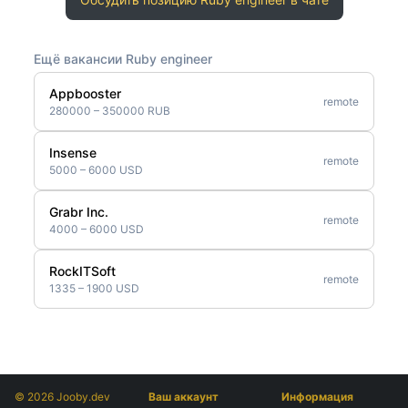
Ещё вакансии Ruby engineer
Appbooster
remote
280000 – 350000 RUB
Insense
remote
5000 – 6000 USD
Grabr Inc.
remote
4000 – 6000 USD
RockITSoft
remote
1335 – 1900 USD
© 2026 Jooby.dev
Ваш аккаунт
Информация