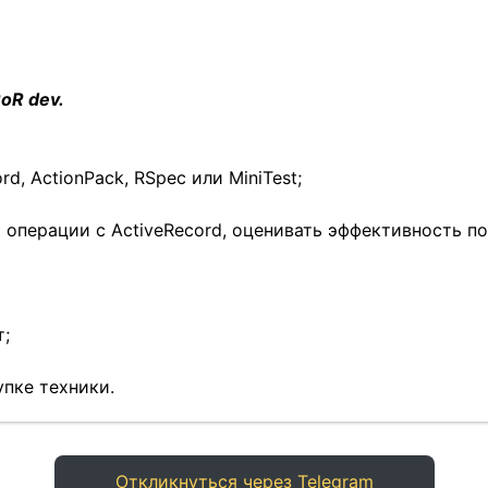
RoR dev.
ord, ActionPack, RSpec или MiniTest;
 операции с ActiveRecord, оценивать эффективность п
т;
пке техники.
Откликнуться через Telegram