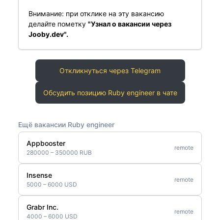
Внимание: при отклике на эту вакансию
делайте пометку
"Узнал о вакансии через
Jooby.dev".
Откликнуться через Telegram
Обсудить позицию Ruby engineer в чате
Ещё вакансии Ruby engineer
Appbooster
remote
280000 – 350000 RUB
Insense
remote
5000 – 6000 USD
Grabr Inc.
remote
4000 – 6000 USD