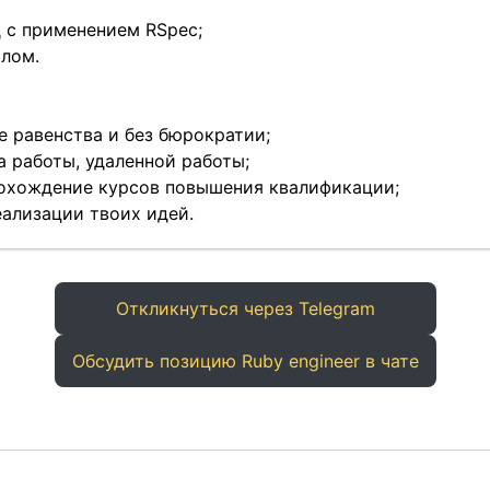
д с применением RSpec;
алом.
е равенства и без бюрократии;
 работы, удаленной работы;
рохождение курсов повышения квалификации;
ализации твоих идей.
Откликнуться через Telegram
Обсудить позицию Ruby engineer в чате