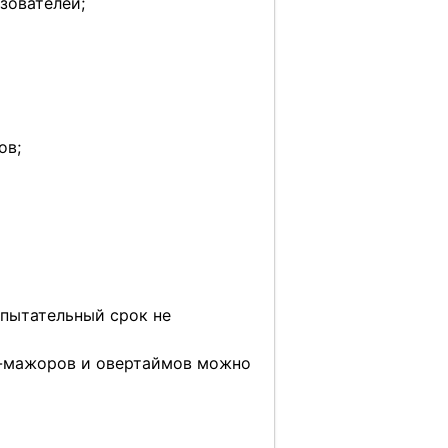
зователей;
ов;
спытательный срок не
рс-мажоров и овертаймов можно