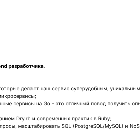
end разработчика.
 которые делают наш сервис суперудобным, уникальным
 микросервисы;
нные сервисы на Go - это отличный повод получить опы
анием Dry.rb и современных практик в Ruby;
росы, масштабировать SQL (PostgreSQL/MySQL) и NoSQL (