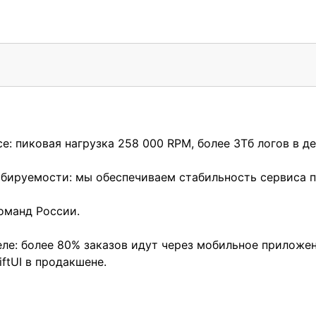
 пиковая нагрузка 258 000 RPM, более 3Тб логов в ден
бируемости: мы обеспечиваем стабильность сервиса пр
оманд России.
а деле: более 80% заказов идут через мобильное прилож
ftUI в продакшене.