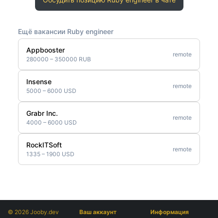
Ещё вакансии Ruby engineer
Appbooster
remote
280000 – 350000 RUB
Insense
remote
5000 – 6000 USD
Grabr Inc.
remote
4000 – 6000 USD
RockITSoft
remote
1335 – 1900 USD
© 2026 Jooby.dev
Ваш аккаунт
Информация