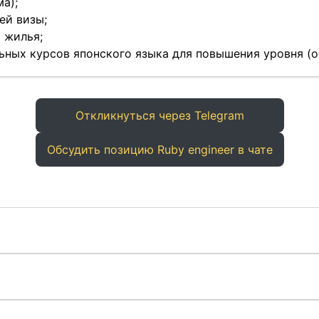
ма);
ей визы;
 жилья;
ьных курсов японского языка для повышения уровня (
Откликнуться через Telegram
Обсудить позицию Ruby engineer в чате