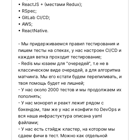
• ReactJS + (местами Redux);
• RSpec;
• GitLab CI/CD;
• AWS;
• ReactNative.
- Мы придерживаемся правил тестирования и
пишем тесты на спеках, у нас настроен CI/CD и
каждая ветка проходит тестирование;
- Redis мы юзаем для "очередей", т.е не в
классическом виде очередей, а для алгоритма
матчинга. Мы его кстати будем перепиливать, и
твоя помощь будет не лишней;
- У нас около 2000 тестов и мы продолжаем их
пополнять;
- У нас монореп и реакт лежит рядом с
бэкендом, там же у нас и конфиги по DevOps и
вся наша инфрастуктура описана yaml
файлами;
- У нас есть стэйдж кластер, на котором мы
сдаем фичи в тест. Можно как отдельной