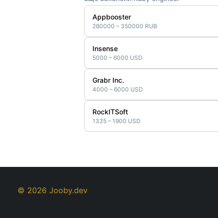
Appbooster
280000 – 350000 RUB
Insense
5000 – 6000 USD
Grabr Inc.
4000 – 6000 USD
RockITSoft
1335 – 1900 USD
© 2026 Jooby.dev