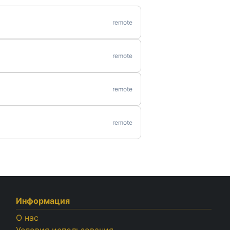
remote
remote
remote
remote
Информация
О нас