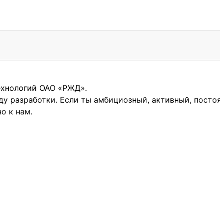
ехнологий ОАО «РЖД».
у разработки. Если ты амбициозный, активный, посто
но к нам.