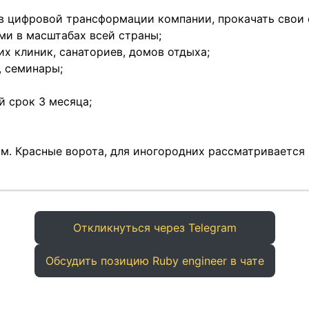
в цифровой трансформации компании, прокачать свои 
и в масштабах всей страны;
х клиник, санаториев, домов отдыха;
, семинары;
 срок 3 месяца;
т. м. Красные ворота, для иногородних рассматриваетс
Откликнуться через Telegram
Обсудить позицию Ruby engineer в чате