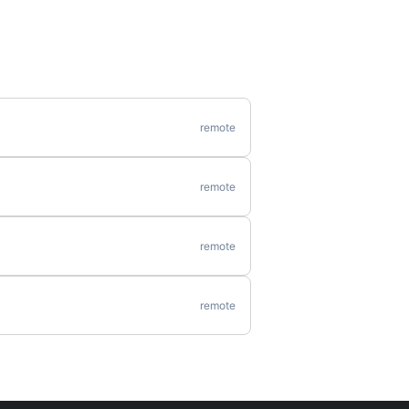
remote
remote
remote
remote