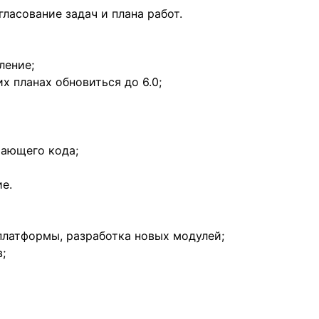
гласование задач и плана работ.
ление;
их планах обновиться до 6.0;
тающего кода;
е.
платформы, разработка новых модулей;
;