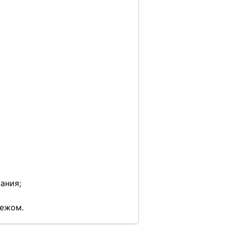
ания;
бежом.