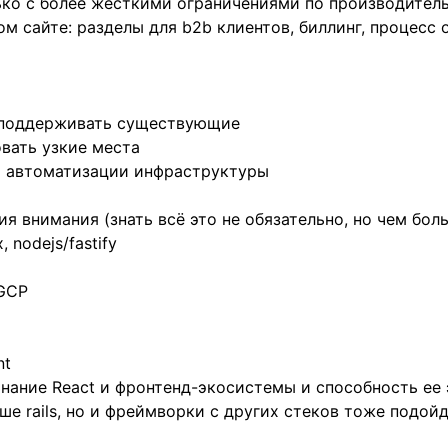
лько с более жесткими ограничениями по производител
м сайте: разделы для b2b клиентов, биллинг, процесс о
и поддерживать существующие
вать узкие места
 и автоматизации инфраструктуры
я внимания (знать всё это не обязательно, но чем бол
ix, nodejs/fastify
 GCP
nt
Знание React и фронтенд-экосистемы и способность ее
ше rails, но и фреймворки с других стеков тоже подойд