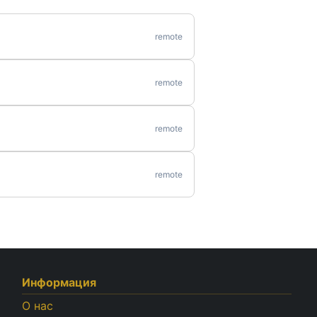
remote
remote
remote
remote
Информация
О нас