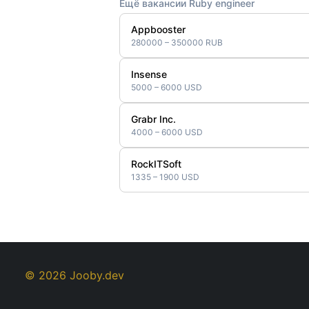
Ещё вакансии Ruby engineer
Appbooster
280000 – 350000 RUB
Insense
5000 – 6000 USD
Grabr Inc.
4000 – 6000 USD
RockITSoft
1335 – 1900 USD
© 2026 Jooby.dev