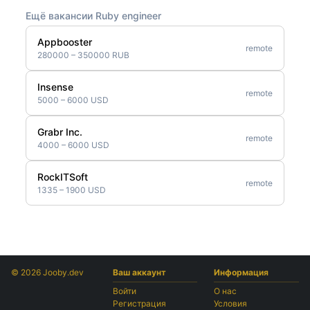
Ещё вакансии Ruby engineer
Appbooster
remote
280000 – 350000 RUB
Insense
remote
5000 – 6000 USD
Grabr Inc.
remote
4000 – 6000 USD
RockITSoft
remote
1335 – 1900 USD
© 2026 Jooby.dev
Ваш аккаунт
Информация
Войти
О нас
Регистрация
Условия