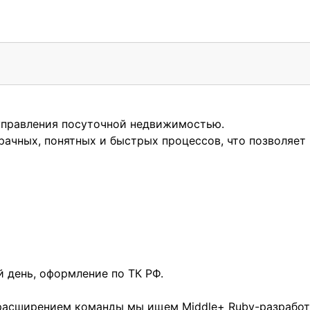
 управления посуточной недвижимостью.
рачных, понятных и быстрых процессов, что позволяе
 день, оформление по ТК РФ.
расширением команды мы ищем Middle+ Ruby-разработ