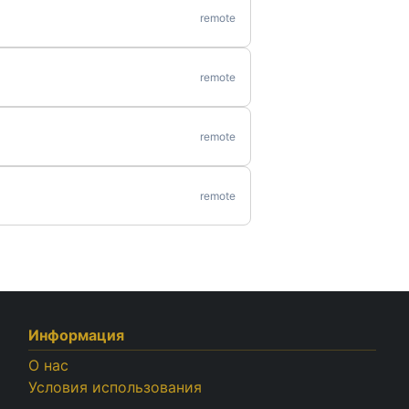
remote
remote
remote
remote
Информация
О нас
Условия использования