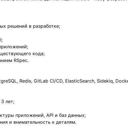
ых решений в разработке;
I;
приложений;
уществующего кода;
анием RSpec.
greSQL, Redis, GitLab CI/CD, ElasticSearch, Sidekiq, Docke
 3 лет;
ктуры приложений, API и баз данных;
ия и внимательность к деталям.