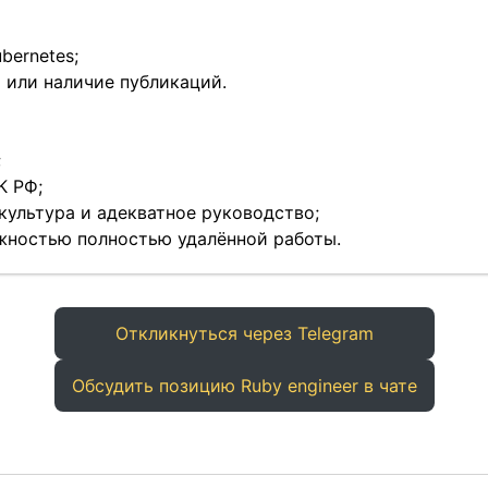
bernetes;
 или наличие публикаций.
;
К РФ;
культура и адекватное руководство;
жностью полностью удалённой работы.
Откликнуться через Telegram
Обсудить позицию Ruby engineer в чате