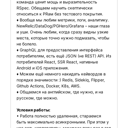
команда ценит мощь и выразительность
RSpec. Обещаем научить скептически
относиться к PRам без тестового покрытия.
♦️ Вообще мы любим метрики, логи, аналитику.
NewRelic/DataDog/PGHero/Grafana – наши глаза
и уши. Очень любим, когда сразу видны узкие
места, которые точно нужно подмазать, чтобы
не болело.
♦️ GraphQL для предоставления интерфейса
потребителям, есть ещё JSON (не REST) API. Из
потребителей React, SSR React, нативные
Android и iOS приложения.
♦️ Можем ещё немного накидать кейвордов в
порядке значимости :) Redis, Sidekiq, Flipper,
Github Actions, Docker, K8s, AWS.
♦️ Общаемся на английском, где нужно, и на
русском, где можно.
Условия работы:
• Работа полностью удаленная, стараемся
быть максимально асинхронными. При этом у
нас есть корпоративы, минимум пару раз в год