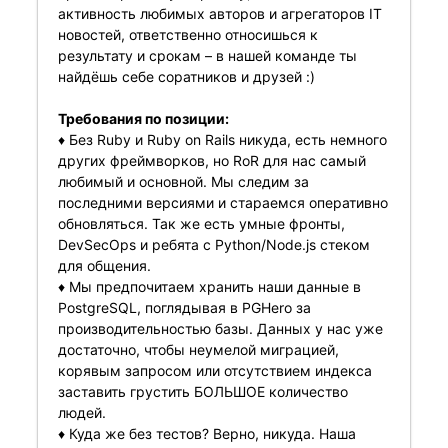
активность любимых авторов и агрегаторов IT
новостей, ответственно относишься к
результату и срокам – в нашей команде ты
найдёшь себе соратников и друзей :)
Требования по позиции:
♦️ Без Ruby и Ruby on Rails никуда, есть немного
других фреймворков, но RoR для нас самый
любимый и основной. Мы следим за
последними версиями и стараемся оперативно
обновляться. Так же есть умные фронты,
DevSecOps и ребята с Python/Node.js стеком
для общения.
♦️ Мы предпочитаем хранить наши данные в
PostgreSQL, поглядывая в PGHero за
производительностью базы. Данных у нас уже
достаточно, чтобы неумелой миграцией,
корявым запросом или отсутствием индекса
заставить грустить БОЛЬШОЕ количество
людей.
♦️ Куда жe без тестов? Верно, никуда. Наша