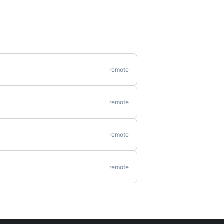
remote
remote
remote
remote