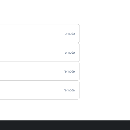
remote
remote
remote
remote