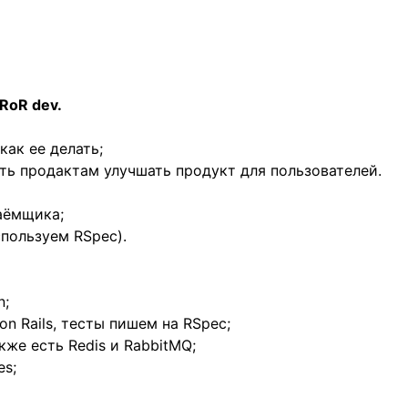
 RoR dev.
как ее делать;
ть продактам улучшать продукт для пользователей.
аёмщика;
пользуем RSpec).
n;
n Rails, тесты пишем на RSpec;
кже есть Redis и RabbitMQ;
es;