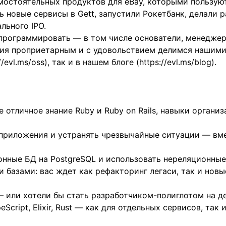
остоятельных продуктов для eBay, которыми пользуют
ь новые сервисы в Gett, запустили Рокетбанк, делали 
льного IPO.
программировать — в том числе основатели, менедже
я проприетарным и с удовольствием делимся нашими 
//evl.ms/oss
), так и в нашем блоге (
https://evl.ms/blog
).
 отличное знание Ruby и Ruby on Rails, навыки организ
s приложения и устранять чрезвычайные ситуации — вм
нные БД на PostgreSQL и использовать нереляционные (R
 базами: вас ждет как рефакторинг легаси, так и нов
— или хотели бы стать разработчиком-полиглотом на де
Script, Elixir, Rust — как для отдельных сервисов, так