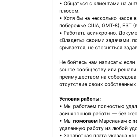
• Общаться с клиентами на ан
плюсом.
• Хотя бы на несколько часов 
побережье США, GMT-8), EST (
• Работать асинхронно. Докум
«Владеть» своими задачами, пос
срывается, не стесняться зада
Не бойтесь нам написать: если
source сообществу или решали 
преимуществом на собеседован
отсутствие своих собственных
Условия работы:
• Мы работаем полностью удал
асинхронной работы — без же
• Мы
помогаем
Марсианам
с п
удаленную работу из любой уд
• Заработная плата указана «g