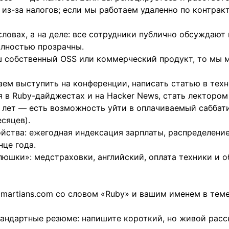
 из-за налогов; если мы работаем удаленно по контрак
словах, а на деле: все сотрудники публично обсуждаю
олностью прозрачны.
аш собственный OSS или коммерческий продукт, то мы
аем выступить на конференции, написать статью в техн
 в Ruby-дайджестах и на Hacker News, стать лектором н
 лет — есть возможность уйти в оплачиваемый саббати
сяцев).
йства: ежегодная индексация зарплаты, распределени
це года.
люшки»: медстраховки, английский, оплата техники и об
martians.com
со словом «Ruby» и вашим именем в теме
андартные резюме: напишите короткий, но живой расск