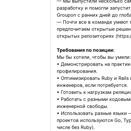
— Мы выпустили несколько сам
разработку и помогли запустит
Groupon с ранних дней до глоба
— Почти все в команде умеют 
предпочитаем открытые решени
открытых репозиториях (
https:
Требования по позиции:
Мы бы хотели, чтобы вы умели:
• Демонстрировать на практике
профилирования.
• Оптимизировать Ruby и Rail
инженеров, если потребуется.
• Готовить к нагрузкам реляцио
• Работать с разными кодовыми
инженерной свободы.
• Использовать разные языки 
проектов используются Go, Type
числе без Ruby).