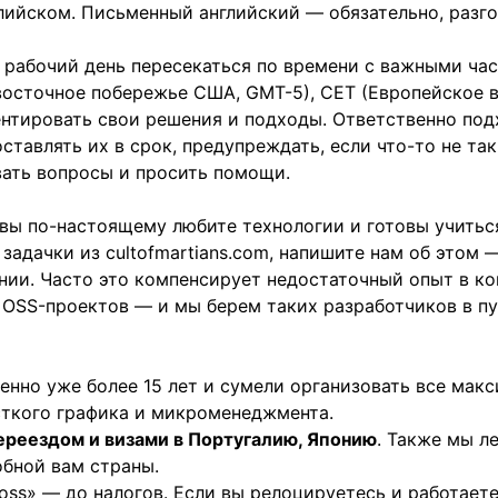
глийском. Письменный английский — обязательно, раз
в рабочий день пересекаться по времени с важными ча
восточное побережье США, GMT-5), CET (Европейское в
ентировать свои решения и подходы. Ответственно под
тавлять их в срок, предупреждать, если что-то не так,
вать вопросы и просить помощи.
 вы по-настоящему любите технологии и готовы учитьс
задачки из cultofmartians.com, напишите нам об этом 
ии. Часто это компенсирует недостаточный опыт в к
 OSS-проектов — и мы берем таких разработчиков в пу
енно уже более 15 лет и сумели организовать все мак
сткого графика и микроменеджмента.
ереездом и визами в Португалию, Японию
. Также мы л
обной вам страны.
ross» — до налогов. Если вы релоцируетесь и работает