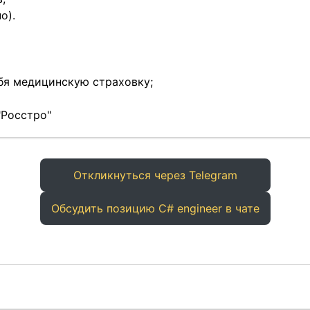
о).
ебя медицинскую страховку;
"Росстро"
Откликнуться через Telegram
Обсудить позицию C# engineer в чате