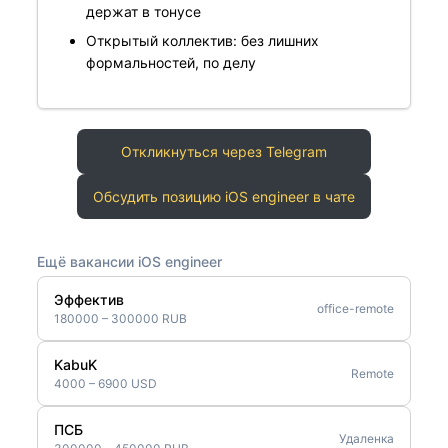
держат в тонусе
Открытый коллектив: без лишних
формальностей, по делу
Откликнуться через Telegram
Обсудить позицию iOS engineer в чате
Ещё вакансии iOS engineer
Эффектив
office-remote
180000 – 300000 RUB
KabuK
Remote
4000 – 6900 USD
ПСБ
Удаленка