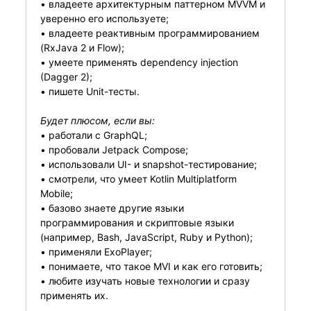
• владеете архитектурным паттерном MVVM и
уверенно его используете;
• владеете реактивным программированием
(RxJava 2 и Flow);
• умеете применять dependency injection
(Dagger 2);
• пишете Unit-тесты.
Будет плюсом, если вы:
• работали с GraphQL;
• пробовали Jetpack Compose;
• использовали UI- и snapshot-тестирование;
• смотрели, что умеет Kotlin Multiplatform
Mobile;
• базово знаете другие языки
программирования и скриптовые языки
(например, Bash, JavaScript, Ruby и Python);
• применяли ExoPlayer;
• понимаете, что такое MVI и как его готовить;
• любите изучать новые технологии и сразу
применять их.