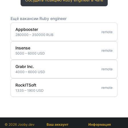
Ещё вакансии Ruby engineer
Appbooster
remote
280000 – 350000 RUB
Insense
remote
5000 – 6000 USD
Grabr Inc.
remote
4000 – 6000 USD
RockITSoft
remote
1335 – 1900 USD
© 2026 Jooby.dev
Ваш аккаунт
Информация