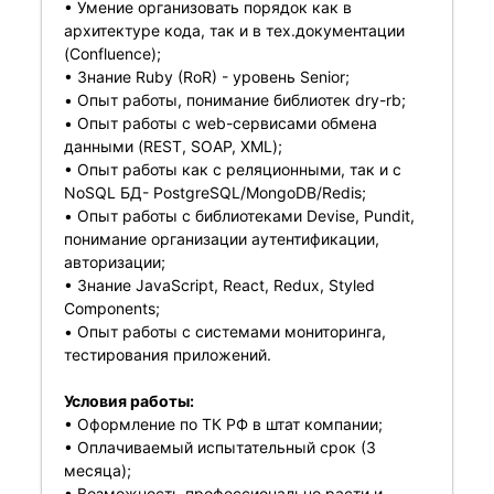
• Умение организовать порядок как в
архитектуре кода, так и в тех.документации
(Confluence);
• Знание Ruby (RoR) - уровень Senior;
• Опыт работы, понимание библиотек dry-rb;
• Опыт работы с web-сервисами обмена
данными (REST, SOAP, XML);
• Опыт работы как с реляционными, так и с
NoSQL БД- PostgreSQL/MongoDB/Redis;
• Опыт работы с библиотеками Devise, Pundit,
понимание организации аутентификации,
авторизации;
• Знание JavaScript, React, Redux, Styled
Components;
• Опыт работы с системами мониторинга,
тестирования приложений.
Условия работы:
• Оформление по ТК РФ в штат компании;
• Оплачиваемый испытательный срок (3
месяца);
• Возможность профессионально расти и