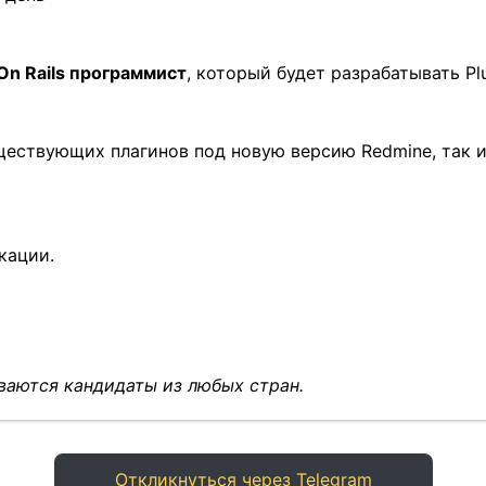
 On Rails программист
, который будет разрабатывать Pl
ществующих плагинов под новую версию Redmine, так 
кации.
аются кандидаты из любых стран.
Откликнуться через Telegram