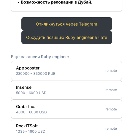
•
Возможность релокации в Дубай
.
Откликнуться через Telegram
Обсудить позицию Ruby engineer в чате
Ещё вакансии Ruby engineer
Appbooster
remote
280000 – 350000 RUB
Insense
remote
5000 – 6000 USD
Grabr Inc.
remote
4000 – 6000 USD
RockITSoft
remote
1335 – 1900 USD