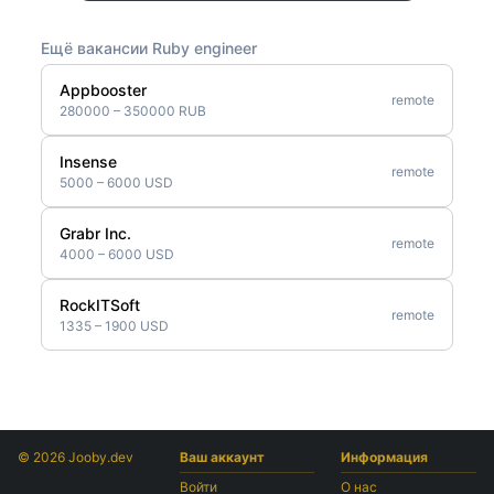
Ещё вакансии Ruby engineer
Appbooster
remote
280000 – 350000 RUB
Insense
remote
5000 – 6000 USD
Grabr Inc.
remote
4000 – 6000 USD
RockITSoft
remote
1335 – 1900 USD
© 2026 Jooby.dev
Ваш аккаунт
Информация
Войти
О нас