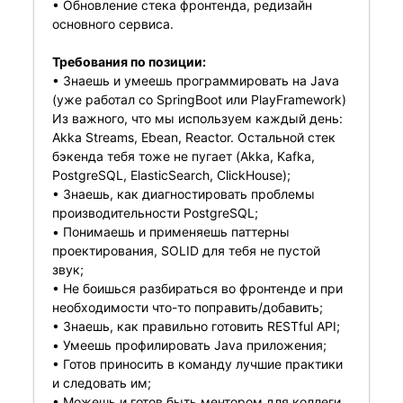
• Обновление стека фронтенда, редизайн
основного сервиса.
Требования по позиции:
• Знаешь и умеешь программировать на Java
(уже работал со SpringBoot или PlayFramework)
Из важного, что мы используем каждый день:
Akka Streams, Ebean, Reactor. Остальной стек
бэкенда тебя тоже не пугает (Akka, Kafka,
PostgreSQL, ElasticSearch, ClickHouse);
• Знаешь, как диагностировать проблемы
производительности PostgreSQL;
• Понимаешь и применяешь паттерны
проектирования, SOLID для тебя не пустой
звук;
• Не боишься разбираться во фронтенде и при
необходимости что-то поправить/добавить;
• Знаешь, как правильно готовить RESTful API;
• Умеешь профилировать Java приложения;
• Готов приносить в команду лучшие практики
и следовать им;
• Можешь и готов быть ментором для коллеги.