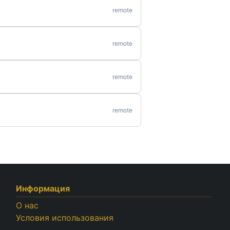
remote
remote
remote
remote
Информация
О нас
Условия использования