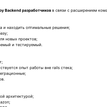
uby Backend разработчиков
в связи с расширением ком
са и находить оптимальные решения;
азу;
ля новых проектов;
таемый и тестируемый.
т;
ствуется опыт работы вне rails стека;
теграционные;
ов.
ой архитектурой;
azon;