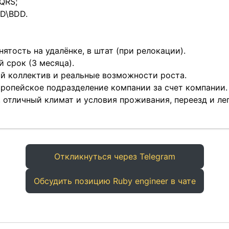
QRS;
D\BDD.
ятость на удалёнке, в штат (при релокации).
 срок (3 месяца).
й коллектив и реальные возможности роста.
ропейское подразделение компании за счет компании.
отличный климат и условия проживания, переезд и лег
Откликнуться через Telegram
Обсудить позицию Ruby engineer в чате