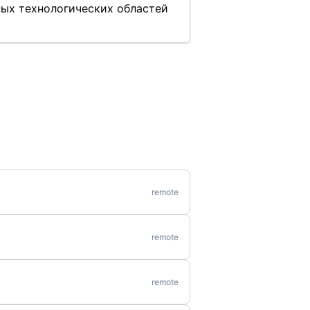
ных технологических областей
remote
remote
remote