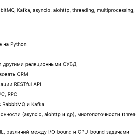
bitMQ, Kafka, asyncio, aiohttp, threading, multiprocessing
е на Python
 и другими реляционными СУБД
зовать ORM
ации RESTful API
PC, RPC
 RabbitMQ и Kafka
нности (asyncio, aiohttp и др), многопоточности (thre
L, различий между I/O-bound и CPU-bound задачами