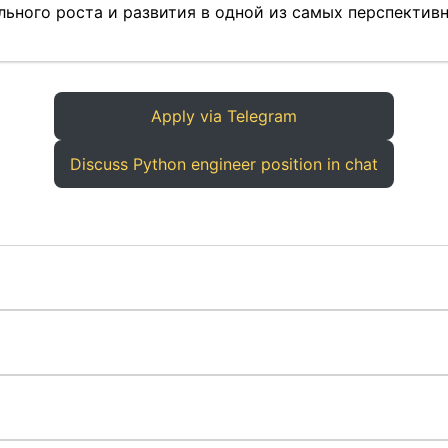
ьного роста и развития в одной из самых перспектив
Apply via Telegram
Discuss Python engineer position in chat