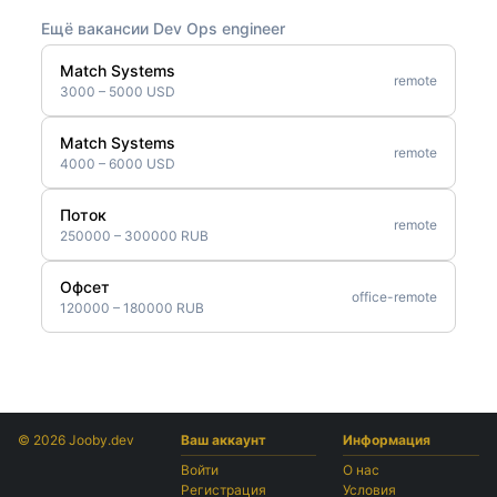
Ещё вакансии Dev Ops engineer
Match Systems
remote
3000 – 5000 USD
Match Systems
remote
4000 – 6000 USD
Поток
remote
250000 – 300000 RUB
Офсет
office-remote
120000 – 180000 RUB
© 2026 Jooby.dev
Ваш аккаунт
Информация
Войти
О нас
Регистрация
Условия