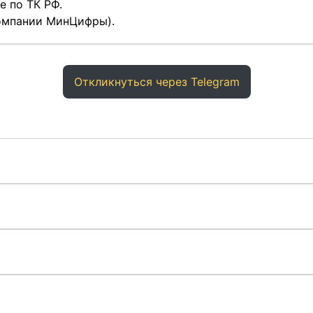
 по ТК РФ.
компании МинЦифры).
Откликнуться через Telegram