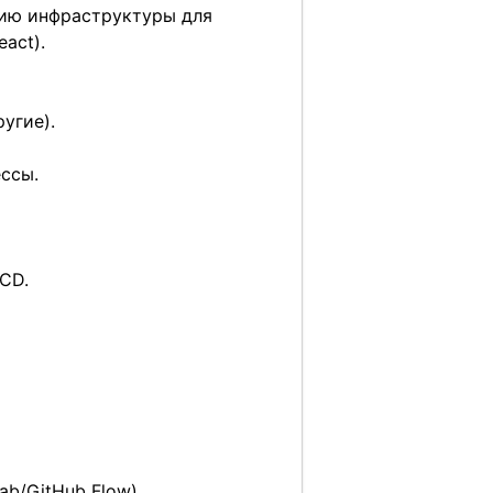
тию инфраструктуры для
act).
угие).
ссы.
CD.
ab/GitHub Flow).