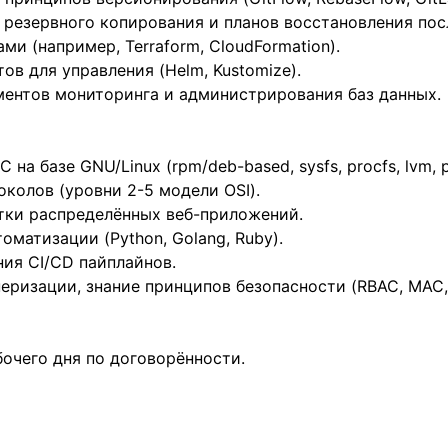
 резервного копирования и планов восстановления пос
ми (например, Terraform, CloudFormation).
ов для управления (Helm, Kustomize).
ентов мониторинга и администрирования баз данных.
а базе GNU/Linux (rpm/deb-based, sysfs, procfs, lvm, pe
колов (уровни 2-5 модели OSI).
тки распределённых веб-приложений.
оматизации (Python, Golang, Ruby).
ия CI/CD пайплайнов.
ризации, знание принципов безопасности (RBAC, MAC, Z
бочего дня по договорённости.