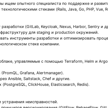
мы ищем опытного специалиста по поддержке и разви
ехнологическими стеками (Rails, Java, Go, PHP, Vue, Re
зработки (GitLab, Keycloak, Nexus, Harbor, Sentry и др
раструктуру для staging и production окружений.
вать инструменты разработки и оптимизировать проце
нологическом стеке компании.
облаке, управляемые с помощью Terraform, Helm и Argo
(PromQL, Grafana, Alertmanager).
з Ansible, Saltstack, Chef и другие.
PostgreSQL, ClickHouse, Elasticsearch, Redis).
 устранения неисправностей.
 принципов версионирования (GitFlow, RebaseFlow, GitL