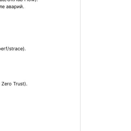
ле аварий.
rf/strace).
ero Trust).