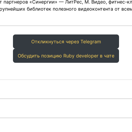
 партнеров «Синергии» — ЛитРес, М. Видео, фитнес-клу
крупнейших библиотек полезного видеоконтента от все
Откликнуться через Telegram
Обсудить позицию Ruby developer в чате