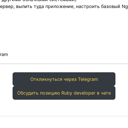
ервер, вылить туда приложение, настроить базовый Ngin
gram
Откликнуться через Telegram
Обсудить позицию Ruby developer в чате