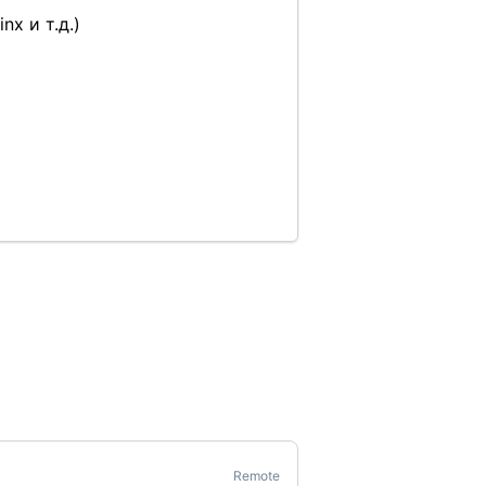
x и т.д.)
Remote