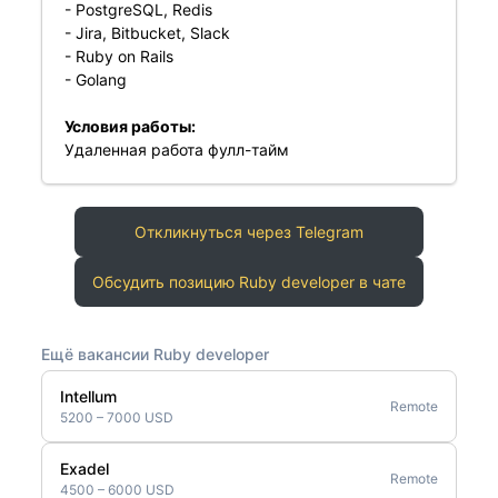
- PostgreSQL, Redis
- Jira, Bitbucket, Slack
- Ruby on Rails
- Golang
Условия работы:
Удаленная работа фулл-тайм
Откликнуться через Telegram
Обсудить позицию Ruby developer в чате
Ещё вакансии Ruby developer
Intellum
Remote
5200 – 7000 USD
Exadel
Remote
4500 – 6000 USD