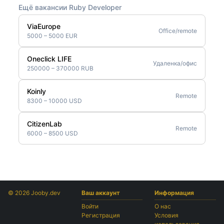
Ещё вакансии Ruby Developer
ViaEurope
Office/remote
5000 – 5000 EUR
Oneclick LIFE
Удаленка/офис
250000 – 370000 RUB
Koinly
Remote
8300 – 10000 USD
CitizenLab
Remote
6000 – 8500 USD
© 2026 Jooby.dev
Ваш аккаунт
Информация
Войти
О нас
Регистрация
Условия