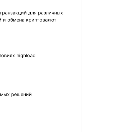
-транзакций для различных
ей и обмена криптовалют
овиях highload
емых решений