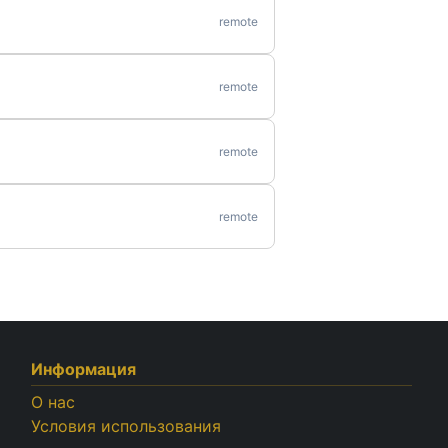
remote
remote
remote
remote
Информация
О нас
Условия использования