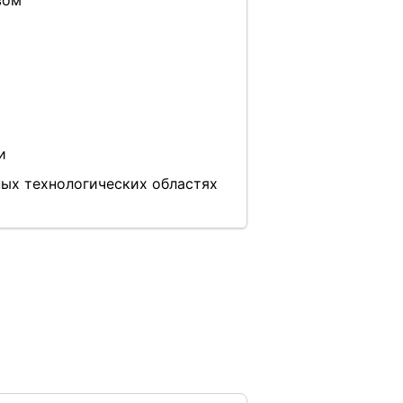
вом
и
ных технологических областях