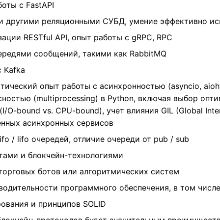
оты с FastAPI
 и другими реляционными СУБД, умение эффективно и
ации RESTful API, опыт работы с gRPC, RPC
чередями сообщений, такими как RabbitMQ
 Kafka
тический опыт работы с асинхронностью (asyncio, aioh
сностью (multiprocessing) в Python, включая выбор оп
/O-bound vs. CPU-bound), учет влияния GIL (Global Inter
нных асинхронных сервисов
o / lifo очередей, отличие очереди от pub / sub
тами и блокчейн-технологиями
 торговых ботов или алгоритмических систем
одительности программного обеспечения, в том числе 
рования и принципов SOLID