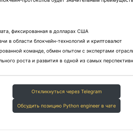
блокчейн-протоколов будет значительным преимущест
лата, фиксированная в долларах США
ачи в области блокчейн-технологий и криптовалют
рованной команде, обмен опытом с экспертами отрасл
ьного роста и развития в одной из самых перспектив
Откликнуться через Telegram
Обсудить позицию Python engineer в чате