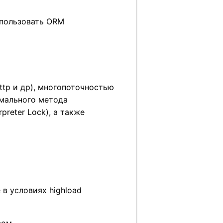
спользовать ORM
ttp и др), многопоточностью
тимального метода
preter Lock), а также
в условиях highload