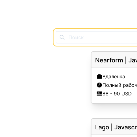
Nearform
|
Ja
Удаленка
Полный рабоч
88 - 90 USD
Lago
|
Javascr