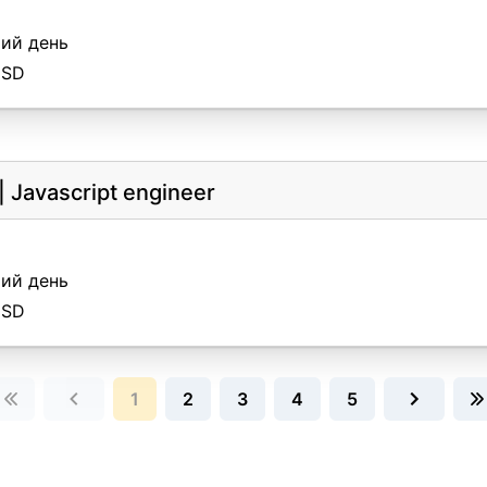
ий день
USD
|
Javascript engineer
ий день
USD
1
2
3
4
5