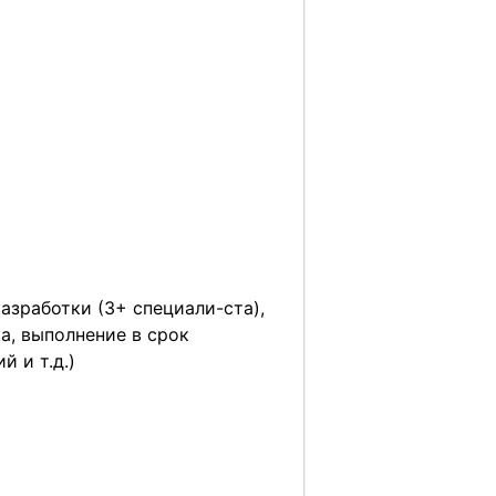
зработки (3+ специали-ста),
а, выполнение в срок
 и т.д.)