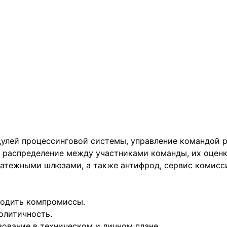
улей процессинговой системы, управление командой ра
и распределение между участниками команды, их оценк
латежными шлюзами, а также антифрод, сервис комиссий
ходить компромиссы.
политичность.
ование в техническом и личном плане.