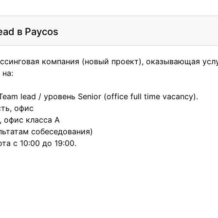
ead в Paycos
ссинговая компания (новый проект), оказывающая усл
 на:
am lead / уровень Senior (office full time vacancy).
ть, офис
, офис класса А
ультатам собеседования)
а с 10:00 до 19:00.