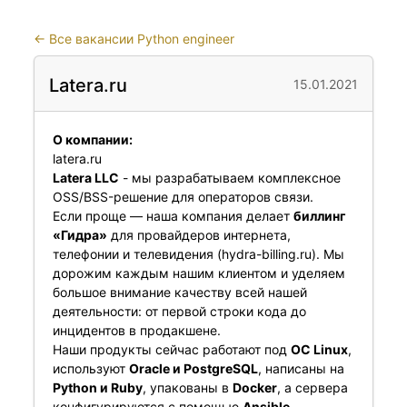
←
Все вакансии Python engineer
Latera.ru
15.01.2021
О компании:
latera.ru
Latera LLC
- мы разрабатываем комплексное
OSS/BSS-решение для операторов связи.
Если проще — наша компания делает
биллинг
«Гидра»
для провайдеров интернета,
телефонии и телевидения (
hydra-billing.ru
). Мы
дорожим каждым нашим клиентом и уделяем
большое внимание качеству всей нашей
деятельности: от первой строки кода до
инцидентов в продакшене.
Наши продукты сейчас работают под
ОС Linux
,
используют
Oracle и PostgreSQL
, написаны на
Python и Ruby
, упакованы в
Docker
, а сервера
конфигурируются с помощью
Ansible
.