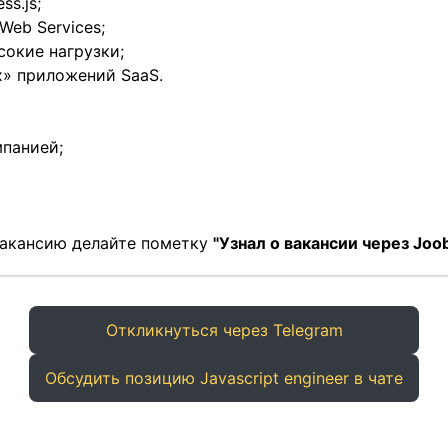
s.js;
eb Services;
сокие нагрузки;
» приложений SaaS.
мпанией;
 вакансию делайте пометку
"Узнал о вакансии через Joob
Откликнуться через Telegram
Обсудить позицию Javascript engineer в чате