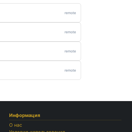
remote
remote
remote
remote
Информация
О нас