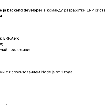
e js backend developer
в команду разработки ERP сист
и.
к ERP.Aero.
в;
улей приложения;
и с использованием Node.js от 1 года;