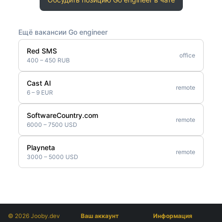
Ещё вакансии Go engineer
Red SMS
office
400 – 450 RUB
Cast AI
remote
6 – 9 EUR
SoftwareCountry.com
remote
6000 – 7500 USD
Playneta
remote
3000 – 5000 USD
© 2026 Jooby.dev
Ваш аккаунт
Информация