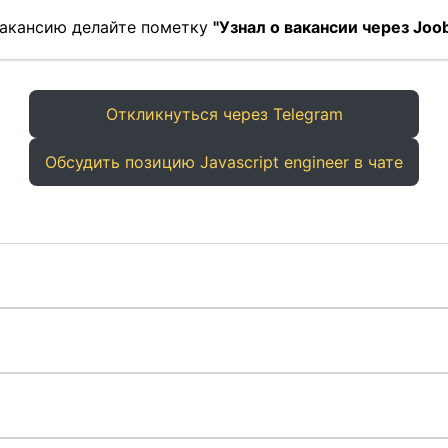
 вакансию делайте пометку
"Узнал о вакансии через Joob
Откликнуться через Telegram
Обсудить позицию Javascript engineer в чате