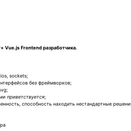
or+ Vue.js Frontend разработчика.
ios, sockets;
интерфейсов без фреймворков;
svg;
ами
приветствуется
;
венность, способность находить нестандартные решени
ира