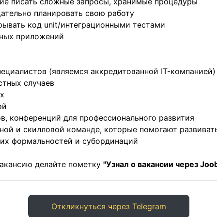
ение писать сложные запросы, хранимые процедуры
щательно планировать свою работу
ывать код unit/интеграционными тестами
чных приложений
специалистов (являемся аккредитованной IT-компанией)
стных случаев
ых
ой
ов, конференций для профессионального развития
нной и скилловой команде, которые помогают развиват
них формальностей и субординаций
 вакансию делайте пометку
"Узнал о вакансии через Joob
Откликнуться через Telegram