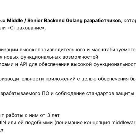
вых
Middle / Senior Backend Golang разработчиков
, кот
ли «Страхование».
имизации высокопроизводительного и масштабируемого 
ия новых функциональных возможностей
исами и API для обеспечения высокой функциональнос
оизводительности приложений с целью обеспечения бы
азрабатываемого ПО и соблюдение стандартов защиты
ыт работы с ним от 3 лет
IN или ей подобными (понимание концепция middleware,
er