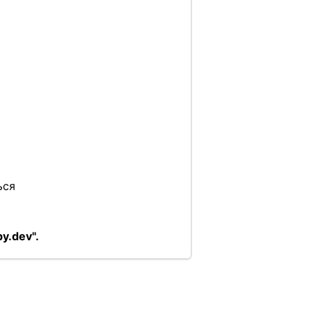
ься
y.dev".