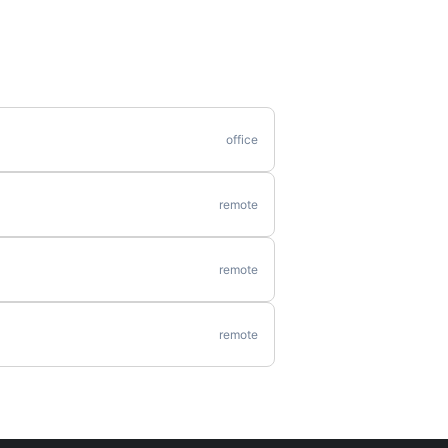
office
remote
remote
remote