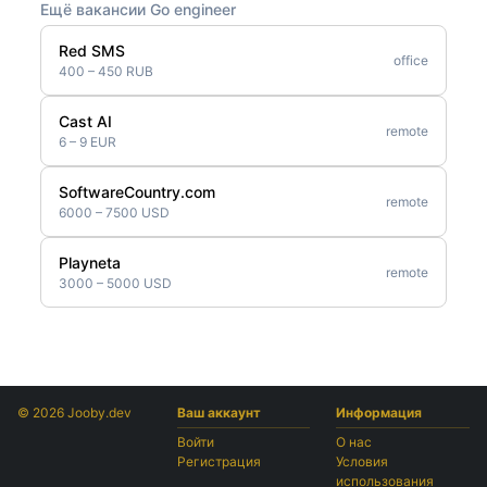
Ещё вакансии Go engineer
Red SMS
office
400 – 450 RUB
Cast AI
remote
6 – 9 EUR
SoftwareCountry.com
remote
6000 – 7500 USD
Playneta
remote
3000 – 5000 USD
© 2026 Jooby.dev
Ваш аккаунт
Информация
Войти
О нас
Регистрация
Условия
использования