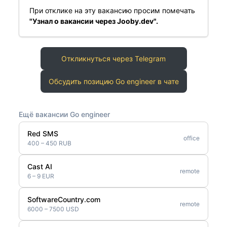
При отклике на эту вакансию просим помечать
"Узнал о вакансии через Jooby.dev".
Откликнуться через Telegram
Обсудить позицию Go engineer в чате
Ещё вакансии Go engineer
Red SMS
office
400 – 450 RUB
Cast AI
remote
6 – 9 EUR
SoftwareCountry.com
remote
6000 – 7500 USD