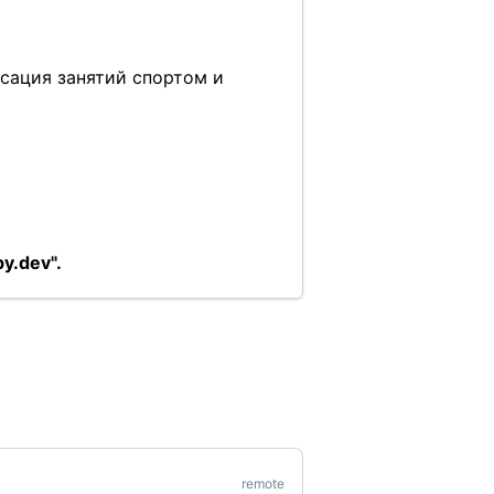
сация занятий спортом и
y.dev".
remote