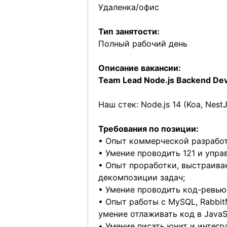
Удаленка/офис
Тип занятости:
Полный рабочий день
Описание вакансии:
Team Lead Node.js Backend Dev
Наш стек: Node.js 14 (Koa, NestJ
Требования по позиции:
• Опыт коммерческой разработк
• Умение проводить 121 и упр
• ️Опыт проработки, выстраив
декомпозиции задач;
• Умение проводить код-ревью
• Опыт работы с MySQL, Rabbit
умение отлаживать код в JavaSc
• Умение писать юнит и интегр