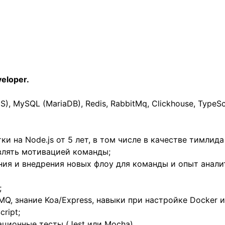
eloper.
S), MySQL (MariaDB), Redis, RabbitMq, Clickhouse, TypeSc
и на Node.js от 5 лет, в том числе в качестве тимлида
авлять мотивацией команды;
ания и внедрения новых флоу для команды и опыт анали
;
MQ, знание Koa/Express, навыки при настройке Docker и
ript;
ационные тесты (Jest или Mocha).