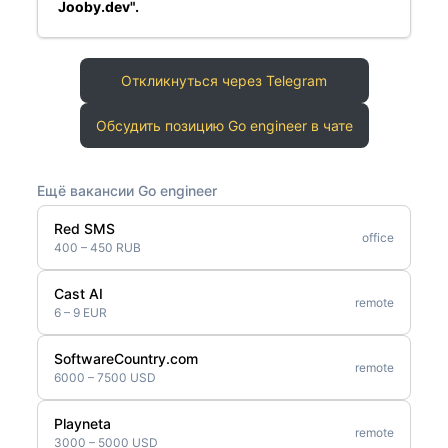
Jooby.dev".
Откликнуться через Telegram
Обсудить позицию Go engineer в чате
Ещё вакансии Go engineer
Red SMS
office
400 – 450 RUB
Cast AI
remote
6 – 9 EUR
SoftwareCountry.com
remote
6000 – 7500 USD
Playneta
remote
3000 – 5000 USD