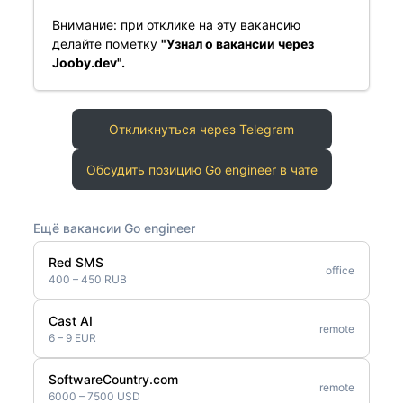
Внимание: при отклике на эту вакансию
делайте пометку
"Узнал о вакансии через
Jooby.dev".
Откликнуться через Telegram
Обсудить позицию Go engineer в чате
Ещё вакансии Go engineer
Red SMS
office
400 – 450 RUB
Cast AI
remote
6 – 9 EUR
SoftwareCountry.com
remote
6000 – 7500 USD