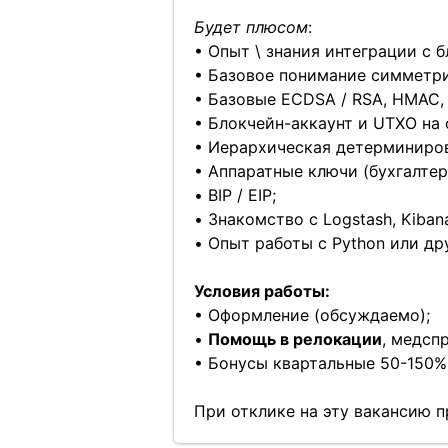
Будет плюсом
:
• Опыт \ знания интеграции с 
• Базовое понимание симметри
• Базовые ECDSA / RSA, HMAC,
• Блокчейн-аккаунт и UTXO на 
• Иерархическая детерминиров
• Аппаратные ключи (бухгалтерс
• BIP / EIP;
• Знакомство с Logstash, Kibana,
• Опыт работы с Python или др
Условия работы:
• Оформление (обсуждаемо);
•
Помощь в релокации
, медсп
• Бонусы квартальные 50-150% 
При отклике на эту вакансию 