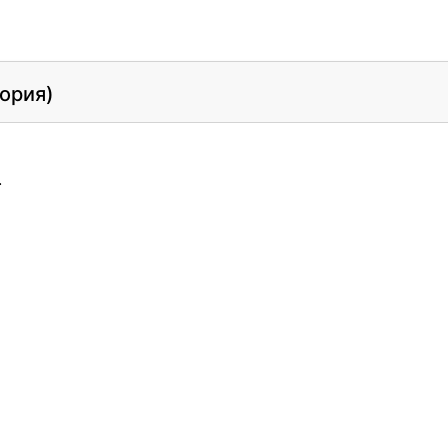
ория)
.