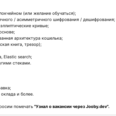
блокчейном (или желание обучаться);
чного / асимметричного шифрования / дешифрования;
 эллиптические кривые;
основе;
анная архитектура кошелька;
кая книга, трезор);
 Elastic search;
угими стеками.
равка;
оклада и более.
просим помечать
"Узнал о вакансии через Jooby.dev".