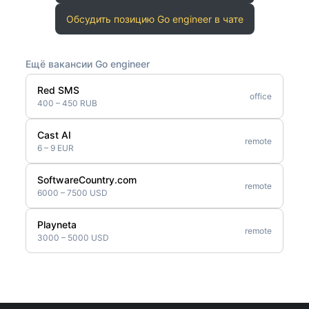
Обсудить позицию Go engineer в чате
Ещё вакансии Go engineer
Red SMS
office
400 – 450 RUB
Cast AI
remote
6 – 9 EUR
SoftwareCountry.com
remote
6000 – 7500 USD
Playneta
remote
3000 – 5000 USD